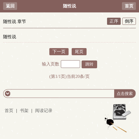
返回
随性说
首页
正序
倒序
随性说 章节
随性说
下一页
尾页
输入页数
(第1/1页)当前20条/页
首页
|
书架
|
阅读记录