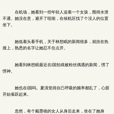
在机场，她看到一些年轻人追着一个女孩，围得水泄
不通。她没在意，避开了喧闹，在候机区找了个没人的位置
坐下。
她低着头看手机，关于林想眠的新闻很多，就挂在热
搜上，熟悉的名字让她忍不住点开。
她看到林想眠最近在l国拍戏被粉丝偶遇的新闻，愣了
愣神。
她也在l国吗。夏清觉得自己呼吸的频率都乱了，心脏
开始雀跃起来。
忽然，有个戴墨镜的女人从身后走来，坐在了她身