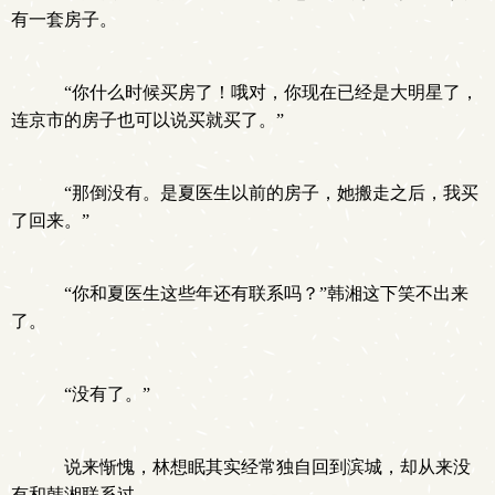
有一套房子。
“你什么时候买房了！哦对，你现在已经是大明星了，
连京市的房子也可以说买就买了。”
“那倒没有。是夏医生以前的房子，她搬走之后，我买
了回来。”
“你和夏医生这些年还有联系吗？”韩湘这下笑不出来
了。
“没有了。”
说来惭愧，林想眠其实经常独自回到滨城，却从来没
有和韩湘联系过。