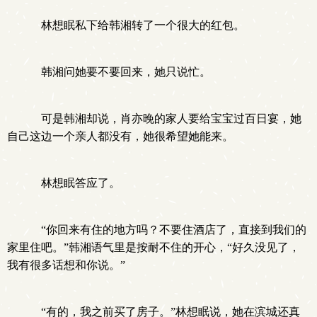
林想眠私下给韩湘转了一个很大的红包。
韩湘问她要不要回来，她只说忙。
可是韩湘却说，肖亦晚的家人要给宝宝过百日宴，她
自己这边一个亲人都没有，她很希望她能来。
林想眠答应了。
“你回来有住的地方吗？不要住酒店了，直接到我们的
家里住吧。”韩湘语气里是按耐不住的开心，“好久没见了，
我有很多话想和你说。”
“有的，我之前买了房子。”林想眠说，她在滨城还真