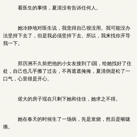
看医生的事情，夏清没有告诉任何人。
她冷静地对医生说，我觉得自己很没用。我可能没办
法坚持下去了，但是我必须坚持下去。所以，我来找你开导
我一下。
郑历洲不久前把他的小女友接到了l国，给她找好了住
处，自己也几乎搬了过去，不再遮遮掩掩，夏清倒是松了一
口气，心里很是开心。
偌大的房子现在只剩下她和佳佳，她求之不得。
她在春天的时候生了一场病，先是发烧，然后是喉咙
痛。