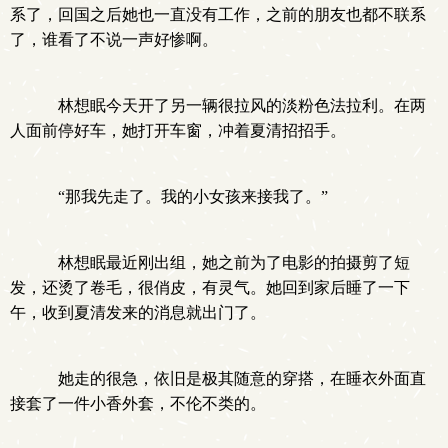
系了，回国之后她也一直没有工作，之前的朋友也都不联系
了，谁看了不说一声好惨啊。
林想眠今天开了另一辆很拉风的淡粉色法拉利。在两
人面前停好车，她打开车窗，冲着夏清招招手。
“那我先走了。我的小女孩来接我了。”
林想眠最近刚出组，她之前为了电影的拍摄剪了短
发，还烫了卷毛，很俏皮，有灵气。她回到家后睡了一下
午，收到夏清发来的消息就出门了。
她走的很急，依旧是极其随意的穿搭，在睡衣外面直
接套了一件小香外套，不伦不类的。