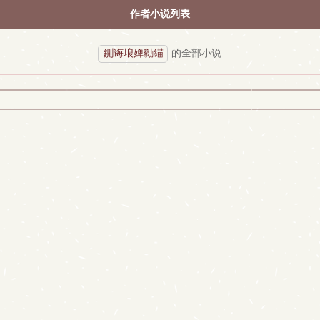
作者小说列表
鍘诲埌婢勬緢
的全部小说