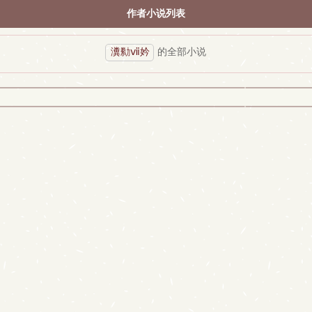
作者小说列表
瀵勬ⅶ妗
的全部小说