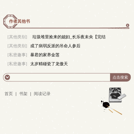
作者其他书
更
[其他类别]
垃圾堆里捡来的媳妇_长乐夜未央【完结
[其他类别]
成了病弱反派的吊命人参后
+番外】
多
[私密趣事]
暴君的家养金莲
[私密趣事]
太岁精碰瓷了龙傲天
首页
|
书架
|
阅读记录