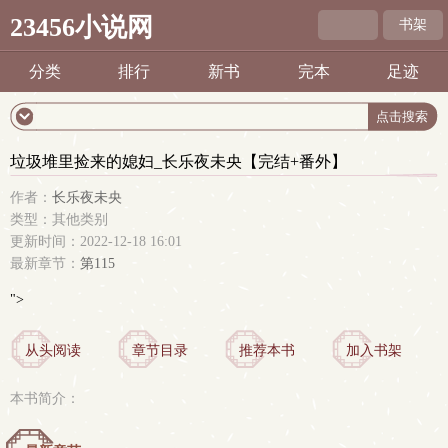
23456小说网
书架
分类
排行
新书
完本
足迹
垃圾堆里捡来的媳妇_长乐夜未央【完结+番外】
作者：
长乐夜未央
类型：其他类别
更新时间：2022-12-18 16:01
最新章节：
第115
">
从头阅读
章节目录
推荐本书
加入书架
本书简介：