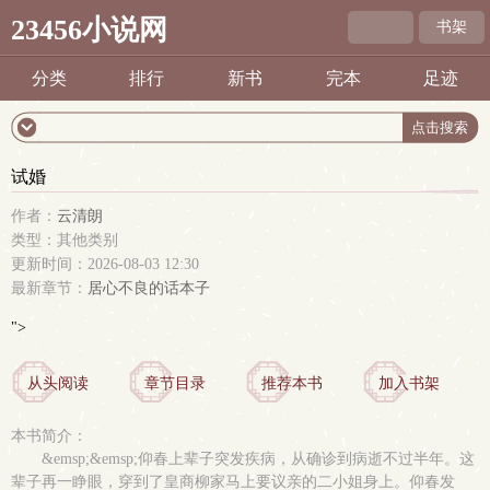
23456小说网
书架
分类
排行
新书
完本
足迹
试婚
作者：
云清朗
类型：其他类别
更新时间：2026-08-03 12:30
最新章节：
居心不良的话本子
">
从头阅读
章节目录
推荐本书
加入书架
本书简介：
&emsp;&emsp;仰春上辈子突发疾病，从确诊到病逝不过半年。这
辈子再一睁眼，穿到了皇商柳家马上要议亲的二小姐身上。仰春发