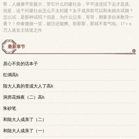
誓，人健康平安最大，管它什么封建社会，平平淡淡活下去才是真。
但是，这个封建社会怎么不太封建？女子成亲前可以和未婚夫试婚？
怎么试，是那种试吗？但是，为什么父亲，哥哥，都要亲自来教导一
番？！仰春微微一笑，能活还能爽。那那那，那就不客气啦。1? v n
万人迷女主练笔之作
最新章节
更
居心不良的话本子
多
红绸高h
陆大人真的变成大人了高h
洞房花烛夜（二）高h
朱砂笔
和陆大人成亲了（二）
和陆大人成亲了（一）