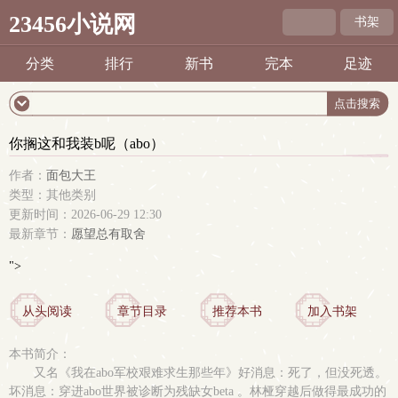
23456小说网
书架
分类
排行
新书
完本
足迹
你搁这和我装b呢（abo）
作者：
面包大王
类型：其他类别
更新时间：2026-06-29 12:30
最新章节：
愿望总有取舍
">
从头阅读
章节目录
推荐本书
加入书架
本书简介：
又名《我在abo军校艰难求生那些年》好消息：死了，但没死透。
坏消息：穿进abo世界被诊断为残缺女beta 。林桠穿越后做得最成功的