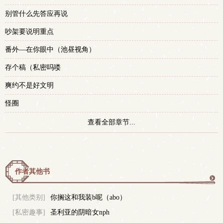
别管什么先答应再说
吵架要说明重点
番外—在你眼中（池昼视角）
存个稿（私密吗喽
爽约不是好文明
怪圈
查看全部章节...
作者其他书
更
[其他类别]
你搁这和我装b呢（abo）
[私密趣事]
圣利亚的阴暗女nph
多