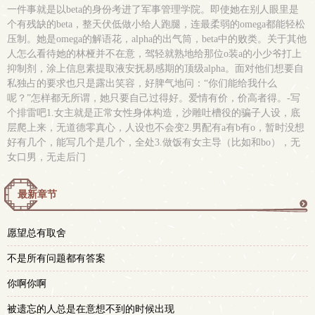
一件事就是以beta的身份考进了军事管理学院。即使她在别人眼里是
个有残缺的beta，整天伏低做小给人跑腿，连最柔弱的omega都能轻松
压制。她是omega的解语花，alpha的出气筒，beta中的败类。关于其他
人怎么看待她的林桠并不在意，驾轻就熟地给那位o装a的小少爷打上
抑制剂，涂上信息素提取液安抚易感期的顶级alpha。面对他们想要自
私独占的要求也只是露出笑容，好脾气地问：“你们能给我什么
呢？”怎样都无所谓，她只要自己过得好。爱情有价，价高者得。-写
个排雷吧1.女主就是正常女性身体构造，沙雕吐槽役的骗子人设，底
层爬上来，无道德零真心，人设也不会变2.男配有a有b有o，暂时没想
好有几个，能写几个是几个，全处3.做饭有女主导（比如和bo），无
女口男，无走后门
最新章节
更
愿望总有取舍
多
不是所有问题都有答案
你啊你啊
被遗忘的人总是在意想不到的时候出现