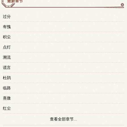
最新章节
更
过分
多
有愧
积尘
点灯
溯流
谎言
杜鹃
临路
熹微
红尘
查看全部章节...