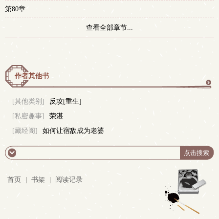
第80章
查看全部章节...
作者其他书
更
[其他类别]
反攻[重生]
[私密趣事]
荣湛
多
[藏经阁]
如何让宿敌成为老婆
首页
|
书架
|
阅读记录