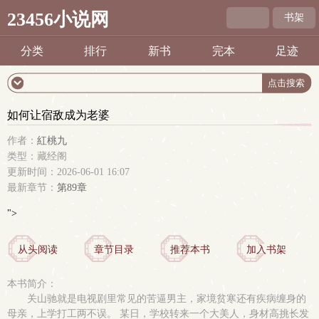
23456小说网
书架
分类
排行
新书
完本
足迹
如何让宿敌成为老婆
作者：
紅桃九
类型：藏经阁
更新时间：2026-06-01 16:07
最新章节：
第89章
">
从头阅读
章节目录
推荐本书
加入书架
本书简介：
关山驰就是电视剧里常见的苦逼男主，家境贫寒还有疾病缠身的
母亲，上学打工两不误。 某日，学校转来一个大美人，身材高挑长发