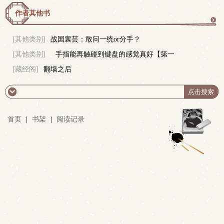
作者其他书
更
[其他类别]
战国襄芸：敢问一统or分手？
[其他类别]
手指能再触碰到键盘的感觉真好【第一
多
[藏经阁]
翻墙之后
年】
首页
|
书架
|
阅读记录