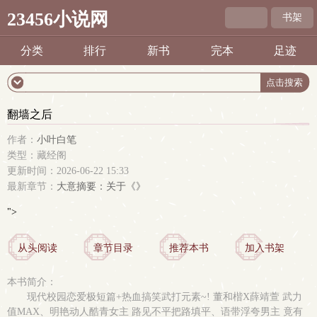
23456小说网
书架
分类
排行
新书
完本
足迹
翻墙之后
作者：
小叶白笔
类型：藏经阁
更新时间：2026-06-22 15:33
最新章节：
大意摘要：关于《》
">
从头阅读
章节目录
推荐本书
加入书架
本书简介：
现代校园恋爱极短篇+热血搞笑武打元素~! 董和楷X薛靖萱 武力
值MAX、明艳动人酷青女主 路见不平把路填平、语带浮夸男主 竟有