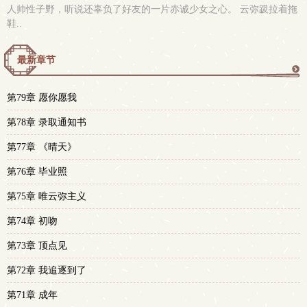
人帅性子野，听说还辜负了好友的一片赤诚少女之心。 云弥趿拉着拖
鞋..
最新章节
更
第79章 愿你愿我
多
第78章 录取通知书
第77章 《晴天》
第76章 毕业照
第75章 唯云弥主义
第74章 初吻
第73章 顶点见
第72章 我追逐到了
第71章 成年