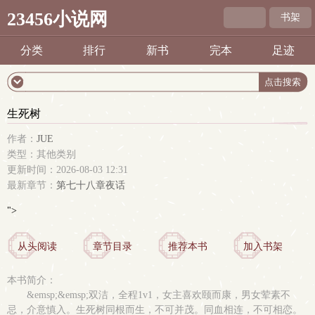
23456小说网
书架
分类
排行
新书
完本
足迹
生死树
作者：
JUE
类型：其他类别
更新时间：2026-08-03 12:31
最新章节：
第七十八章夜话
">
从头阅读
章节目录
推荐本书
加入书架
本书简介：
&emsp;&emsp;双洁，全程1v1，女主喜欢颐而康，男女荤素不
忌，介意慎入。生死树同根而生，不可并茂。同血相连，不可相恋。