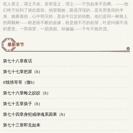
世人畏之，谓之天命。吾辈逆之，谓之——宁负如来不负卿。------他
们终于站到了彼此面前。他望着她，眼底浮现的，是失而复得的半
身。她看着他，心中明灭的，是命中注定的劫数。他们是同一树根上
的两颗树——根是斩不断的血缘，枝是烧不尽的欲望，叶是纠缠不清
的爱意。一荣俱荣，一损俱损。却偏偏——千年不能并茂。
最新章节
更
第七十八章夜话
多
第七十七章把尿（h）
if线情哥哥（微h）
第七十六章晦之皎皎（h）
第七十五章孩子（h）
第七十四章身犯戒律魂系因果（h）
第七十三章即见如来